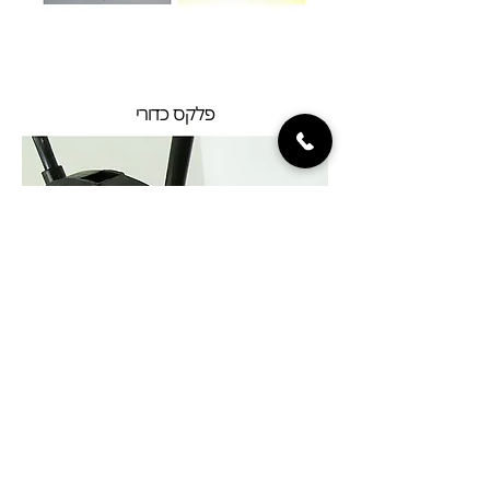
פלקס כדורי
X באנר