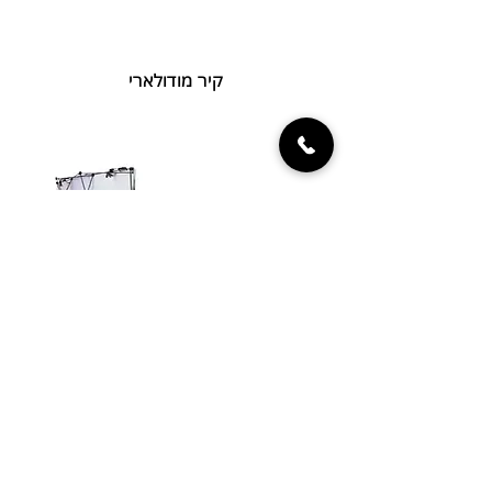
קיר מודולארי
פופ-אפ בד